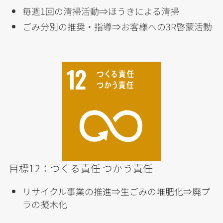
毎週1回の清掃活動⇒ほうきによる清掃
ごみ分別の推奨・指導⇒お客様への3R啓蒙活動
目標12：つくる責任 つかう責任
リサイクル事業の推進⇒生ごみの堆肥化⇒廃プ
ラの擬木化