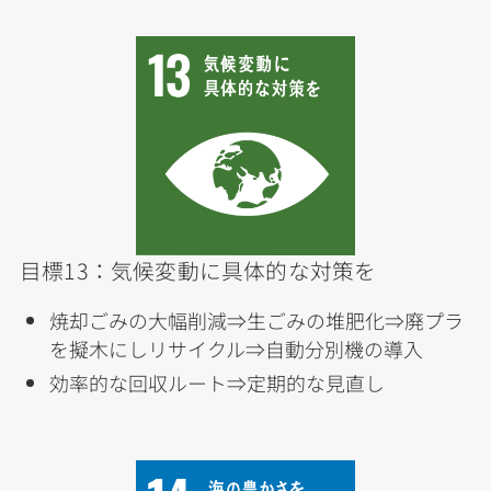
目標13：気候変動に具体的な対策を
焼却ごみの大幅削減⇒生ごみの堆肥化⇒廃プラ
を擬木にしリサイクル⇒自動分別機の導入
効率的な回収ルート⇒定期的な見直し