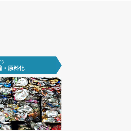
P3
縮・原料化