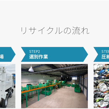
リサイクルの流れ
STEP2
STE
場
選別作業
圧