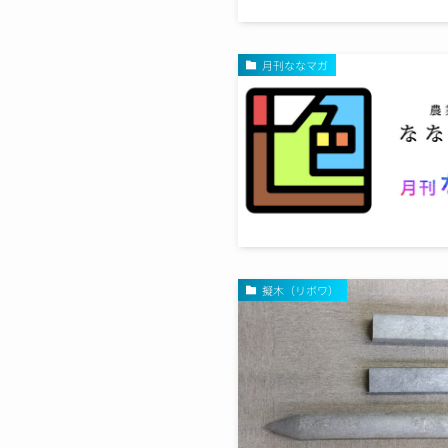
月刊ななマガ
擬木（リボワ）